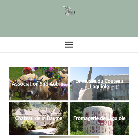
Le musée du Couteau
Association Sud Aubrac
Laguiole
Chateau de la Baume
Fromagerie de Laguiole